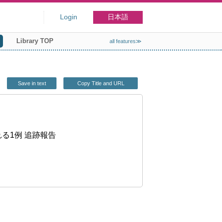
Login
日本語
Library TOP
all features≫
Save in text
Copy Title and URL
る1例 追跡報告