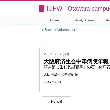
IUHW - Otawara campus
Home
Newly Arrived
Ac
Back to Volume List
Vol.29 No.2 (58)
大阪府済生会中津病院年報
顎関節に生じ長期観察中の石灰化病変
大阪府済生会中津病院
2019/03/31
No hold