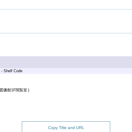
 - Shelf Code
図書館1F閲覧室
Copy Title and URL