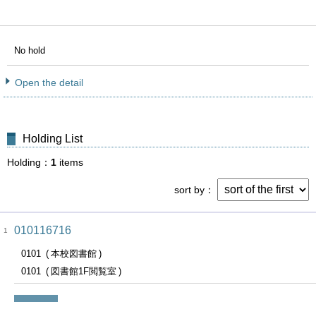
No hold
Open the detail
Holding List
Holding
1
items
sort by
010116716
1
0101
本校図書館
0101
図書館1F閲覧室