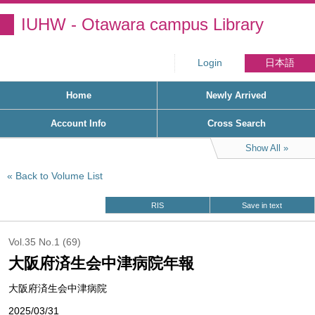
IUHW - Otawara campus Library
Login
日本語
Home
Newly Arrived
Account Info
Cross Search
Show All
Back to Volume List
RIS
Save in text
Vol.35 No.1 (69)
大阪府済生会中津病院年報
大阪府済生会中津病院
2025/03/31