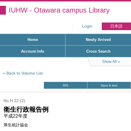
IUHW - Otawara campus Library
Login
日本語
Home
Newly Arrived
Account Info
Cross Search
Show All
Back to Volume List
RIS
Save in text
No.H.22 (2)
衛生行政報告例
平成22年度
厚生統計協会