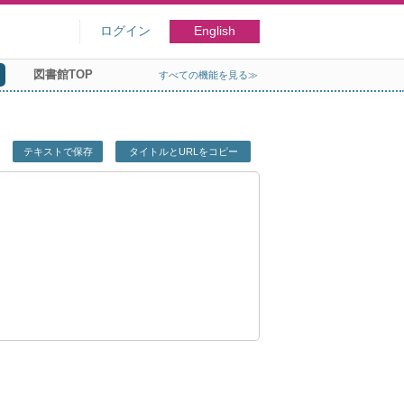
ログイン
English
図書館TOP
すべての機能を見る≫
テキストで保存
タイトルとURLをコピー