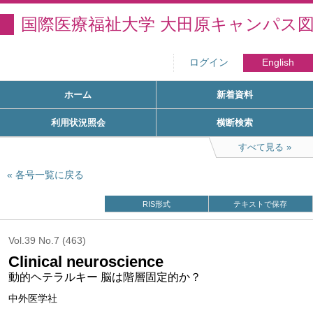
国際医療福祉大学 大田原キャンパス
ログイン
English
ホーム
新着資料
利用状況照会
横断検索
すべて見る
各号一覧に戻る
RIS形式
テキストで保存
Vol.39 No.7 (463)
Clinical neuroscience
動的ヘテラルキー 脳は階層固定的か？
中外医学社