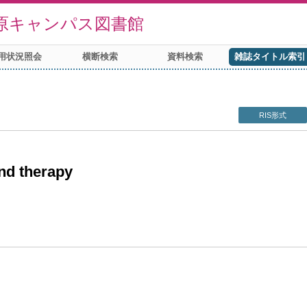
原キャンパス図書館
用状況照会
横断検索
資料検索
雑誌タイトル索引
RIS形式
nd therapy