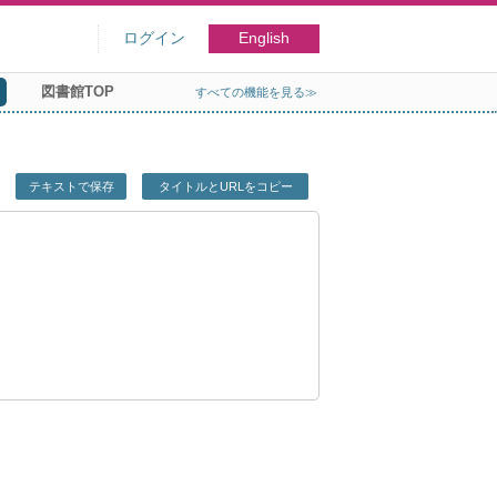
ログイン
English
図書館TOP
すべての機能を見る≫
テキストで保存
タイトルとURLをコピー