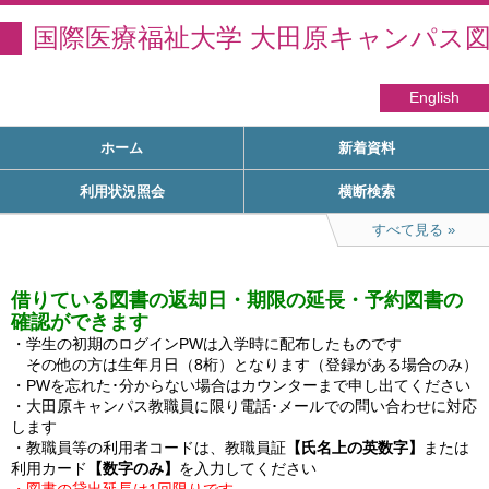
国際医療福祉大学 大田原キャンパス
English
ホーム
新着資料
利用状況照会
横断検索
すべて見る
借りている図書の返却日・期限の延長・予約図書の
確認ができます
・学生の初期のログインPWは入学時に配布したものです

　その他の方は生年月日（8桁）となります（登録がある場合のみ）

・PWを忘れた･分からない場合はカウンターまで申し出てください

・大田原キャンパス教職員に限り電話･メールでの問い合わせに対応
します

・教職員等の利用者コードは、教職員証
【氏名上の英数字】
または
利用カード
【数字のみ】