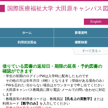
国際医療福祉大学 大田原キャンパス
English
ホーム
新着資料
利用状況照会
横断検索
すべて見る
借りている図書の返却日・期限の延長・予約図書の
確認ができます
・学生の初期のログインPWは入学時に配布したものです

　その他の方は生年月日（8桁）となります（登録がある場合のみ）

・PWを忘れた･分からない場合はカウンターまで申し出てください

・大田原キャンパス教職員に限り電話･メールでの問い合わせに対応
します

・教職員等の利用者コードは、教職員証
【氏名上の英数字】
または
利用カード
【数字のみ】