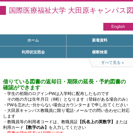
国際医療福祉大学 大田原キャンパス
English
ホーム
新着資料
利用状況照会
横断検索
すべて見る
借りている図書の返却日・期限の延長・予約図書の
確認ができます
・学生の初期のログインPWは入学時に配布したものです

　その他の方は生年月日（8桁）となります（登録がある場合のみ）

・PWを忘れた･分からない場合はカウンターまで申し出てください

・大田原キャンパス教職員に限り電話･メールでの問い合わせに対応
します

・教職員等の利用者コードは、教職員証
【氏名上の英数字】
または
利用カード
【数字のみ】