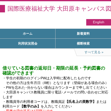
国際医療福祉大学 大田原キャンパス
English
ホーム
新着資料
利用状況照会
横断検索
すべて見る
借りている図書の返却日・期限の延長・予約図書の
確認ができます
・学生の初期のログインPWは入学時に配布したものです

　その他の方は生年月日（8桁）となります（登録がある場合のみ）

・PWを忘れた･分からない場合はカウンターまで申し出てください

・大田原キャンパス教職員に限り電話･メールでの問い合わせに対応
します

・教職員等の利用者コードは、教職員証
【氏名上の英数字】
または
利用カード
【数字のみ】