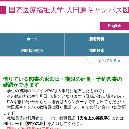
国際医療福祉大学 大田原キャンパス
English
ホーム
新着資料
利用状況照会
横断検索
すべて見る
借りている図書の返却日・期限の延長・予約図書の
確認ができます
・学生の初期のログインPWは入学時に配布したものです

　その他の方は生年月日（8桁）となります（登録がある場合のみ）

・PWを忘れた･分からない場合はカウンターまで申し出てください

・大田原キャンパス教職員に限り電話･メールでの問い合わせに対応
します

・教職員等の利用者コードは、教職員証
【氏名上の英数字】
または
利用カード
【数字のみ】