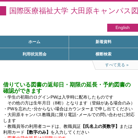
国際医療福祉大学 大田原キャンパス
English
ホーム
新着資料
利用状況照会
横断検索
すべて見る
借りている図書の返却日・期限の延長・予約図書の
確認ができます
・学生の初期のログインPWは入学時に配布したものです

　その他の方は生年月日（8桁）となります（登録がある場合のみ）

・PWを忘れた･分からない場合はカウンターまで申し出てください

・大田原キャンパス教職員に限り電話･メールでの問い合わせに対応
します

・教職員等の利用者コードは、教職員証
【氏名上の英数字】
または
利用カード
【数字のみ】