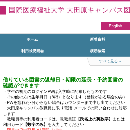
国際医療福祉大学 大田原キャンパス
English
ホーム
新着資料
利用状況照会
横断検索
すべて見る
借りている図書の返却日・期限の延長・予約図書の
確認ができます
・学生の初期のログインPWは入学時に配布したものです

　その他の方は生年月日（8桁）となります（登録がある場合のみ）

・PWを忘れた･分からない場合はカウンターまで申し出てください

・大田原キャンパス教職員に限り電話･メールでの問い合わせに対応
します

・教職員等の利用者コードは、教職員証
【氏名上の英数字】
または
利用カード
【数字のみ】