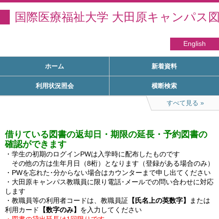
国際医療福祉大学 大田原キャンパス
English
ホーム
新着資料
利用状況照会
横断検索
すべて見る
借りている図書の返却日・期限の延長・予約図書の
確認ができます
・学生の初期のログインPWは入学時に配布したものです

　その他の方は生年月日（8桁）となります（登録がある場合のみ）

・PWを忘れた･分からない場合はカウンターまで申し出てください

・大田原キャンパス教職員に限り電話･メールでの問い合わせに対応
します

・教職員等の利用者コードは、教職員証
【氏名上の英数字】
または
利用カード
【数字のみ】