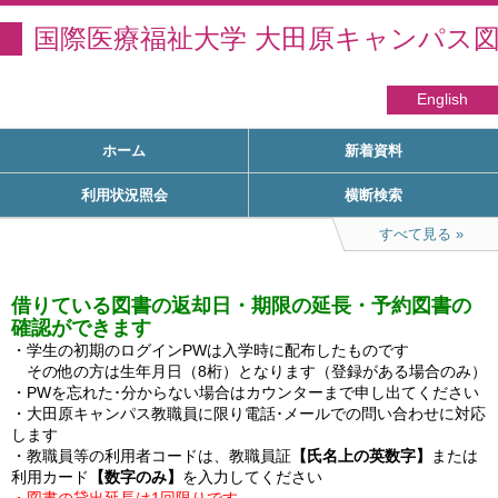
国際医療福祉大学 大田原キャンパス
English
ホーム
新着資料
利用状況照会
横断検索
すべて見る
借りている図書の返却日・期限の延長・予約図書の
確認ができます
・学生の初期のログインPWは入学時に配布したものです

　その他の方は生年月日（8桁）となります（登録がある場合のみ）

・PWを忘れた･分からない場合はカウンターまで申し出てください

・大田原キャンパス教職員に限り電話･メールでの問い合わせに対応
します

・教職員等の利用者コードは、教職員証
【氏名上の英数字】
または
利用カード
【数字のみ】