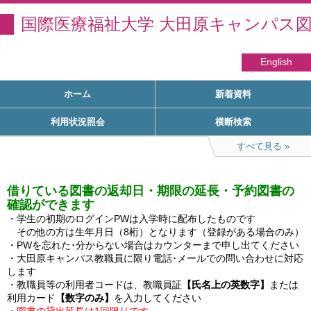
国際医療福祉大学 大田原キャンパス
English
ホーム
新着資料
利用状況照会
横断検索
すべて見る
借りている図書の返却日・期限の延長・予約図書の
確認ができます
・学生の初期のログインPWは入学時に配布したものです

　その他の方は生年月日（8桁）となります（登録がある場合のみ）

・PWを忘れた･分からない場合はカウンターまで申し出てください

・大田原キャンパス教職員に限り電話･メールでの問い合わせに対応
します

・教職員等の利用者コードは、教職員証
【氏名上の英数字】
または
利用カード
【数字のみ】