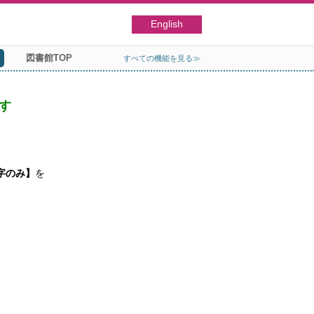
English
図書館TOP
すべての機能を見る≫
す
字のみ】
を