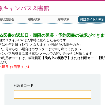
原キャンパス図書館
用状況照会
横断検索
資料検索
雑誌タイトル索引
る図書の返却日・期限の延長・予約図書の確認ができま
期のログインPWは入学時に配布したものです

方は生年月日（8桁）となります（登録がある場合のみ）

れた･分からない場合はカウンターまで申し出てください

ャンパス教職員に限り電話･メールでの問い合わせに対応します

の利用者コードは、教職員証
【氏名上の英数字】
または利用カード
【数
出延長は1回限りです
利用者コード