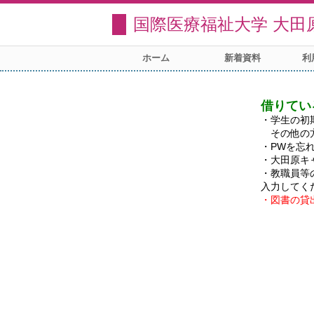
国際医療福祉大学 大田
ホーム
新着資料
利
借りてい
・学生の初
　その他の
・PWを忘
・大田原キ
・教職員等
・図書の貸