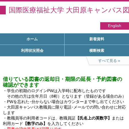
国際医療福祉大学 大田原キャンパス
English
ホーム
新着資料
利用状況照会
横断検索
すべて見る
借りている図書の返却日・期限の延長・予約図書の
確認ができます
・学生の初期のログインPWは入学時に配布したものです

　その他の方は生年月日（8桁）となります（登録がある場合のみ）

・PWを忘れた･分からない場合はカウンターまで申し出てください

・大田原キャンパス教職員に限り電話･メールでの問い合わせに対応
します

・教職員等の利用者コードは、教職員証
【氏名上の英数字】
または
利用カード
【数字のみ】