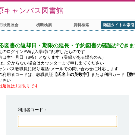
原キャンパス図書館
用状況照会
横断検索
資料検索
雑誌タイトル索引
る図書の返却日・期限の延長・予約図書の確認ができま
期のログインPWは入学時に配布したものです

方は生年月日（8桁）となります（登録がある場合のみ）

れた･分からない場合はカウンターまで申し出てください

ャンパス教職員に限り電話･メールでの問い合わせに対応します

の利用者コードは、教職員証
【氏名上の英数字】
または利用カード
【数
出延長は1回限りです
利用者コード