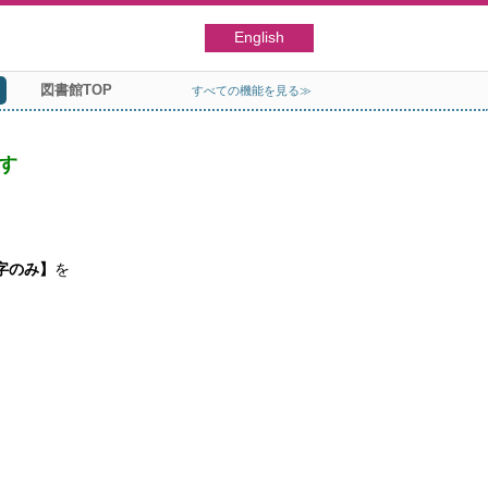
English
図書館TOP
すべての機能を見る≫
す
字のみ】
を