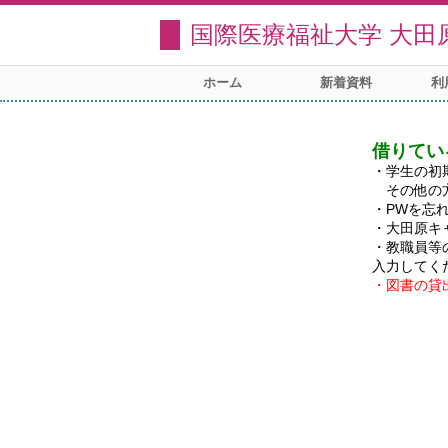
国際医療福祉大学 大田
ホーム
新着資料
利
借りてい
・学生の初
　その他の
・PWを忘
・大田原キ
・教職員等
・図書の貸