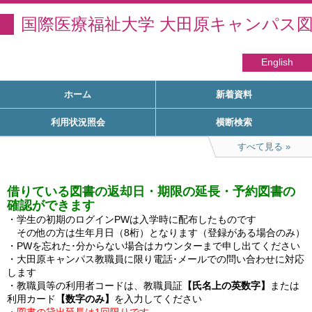
国際医療福祉大学 大田原キャンパス
English
ホーム
新着資料
利用状況照会
横断検索
すべて見る
借りている図書の返却日・期限の延長・予約図書の
確認ができます
・学生の初期のログインPWは入学時に配布したものです

　その他の方は生年月日（8桁）となります（登録がある場合のみ）

・PWを忘れた･分からない場合はカウンターまで申し出てください

・大田原キャンパス教職員に限り電話･メールでの問い合わせに対応
します

・教職員等の利用者コードは、教職員証
【氏名上の英数字】
または
利用カード
【数字のみ】