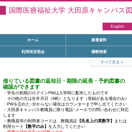
国際医療福祉大学 大田原キャンパス
English
ホーム
新着資料
利用状況照会
横断検索
すべて見る
借りている図書の返却日・期限の延長・予約図書の
確認ができます
・学生の初期のログインPWは入学時に配布したものです

　その他の方は生年月日（8桁）となります（登録がある場合のみ）

・PWを忘れた･分からない場合はカウンターまで申し出てください

・大田原キャンパス教職員に限り電話･メールでの問い合わせに対応
します

・教職員等の利用者コードは、教職員証
【氏名上の英数字】
または
利用カード
【数字のみ】