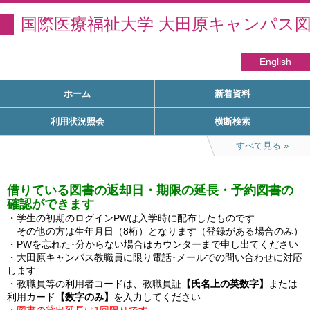
国際医療福祉大学 大田原キャンパス
English
ホーム
新着資料
利用状況照会
横断検索
すべて見る
借りている図書の返却日・期限の延長・予約図書の
確認ができます
・学生の初期のログインPWは入学時に配布したものです

　その他の方は生年月日（8桁）となります（登録がある場合のみ）

・PWを忘れた･分からない場合はカウンターまで申し出てください

・大田原キャンパス教職員に限り電話･メールでの問い合わせに対応
します

・教職員等の利用者コードは、教職員証
【氏名上の英数字】
または
利用カード
【数字のみ】