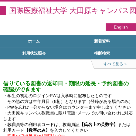
国際医療福祉大学 大田原キャンパス
English
ホーム
新着資料
利用状況照会
横断検索
すべて見る
借りている図書の返却日・期限の延長・予約図書の
確認ができます
・学生の初期のログインPWは入学時に配布したものです

　その他の方は生年月日（8桁）となります（登録がある場合のみ）

・PWを忘れた･分からない場合はカウンターまで申し出てください

・大田原キャンパス教職員に限り電話･メールでの問い合わせに対応
します

・教職員等の利用者コードは、教職員証
【氏名上の英数字】
または
利用カード
【数字のみ】