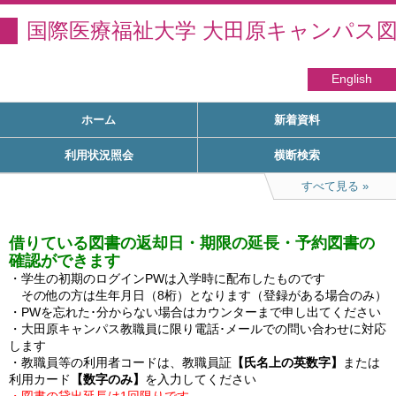
国際医療福祉大学 大田原キャンパス
English
ホーム
新着資料
利用状況照会
横断検索
すべて見る
借りている図書の返却日・期限の延長・予約図書の
確認ができます
・学生の初期のログインPWは入学時に配布したものです

　その他の方は生年月日（8桁）となります（登録がある場合のみ）

・PWを忘れた･分からない場合はカウンターまで申し出てください

・大田原キャンパス教職員に限り電話･メールでの問い合わせに対応
します

・教職員等の利用者コードは、教職員証
【氏名上の英数字】
または
利用カード
【数字のみ】