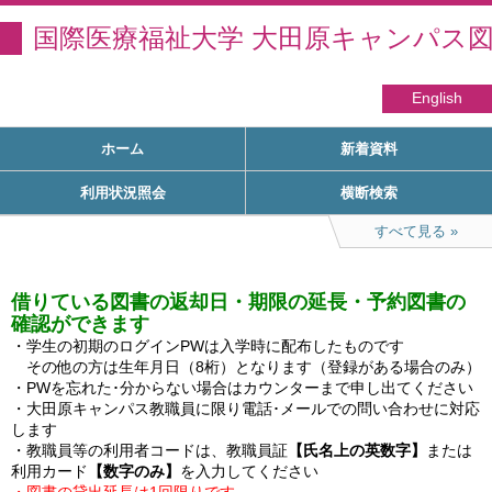
国際医療福祉大学 大田原キャンパス
English
ホーム
新着資料
利用状況照会
横断検索
すべて見る
借りている図書の返却日・期限の延長・予約図書の
確認ができます
・学生の初期のログインPWは入学時に配布したものです

　その他の方は生年月日（8桁）となります（登録がある場合のみ）

・PWを忘れた･分からない場合はカウンターまで申し出てください

・大田原キャンパス教職員に限り電話･メールでの問い合わせに対応
します

・教職員等の利用者コードは、教職員証
【氏名上の英数字】
または
利用カード
【数字のみ】