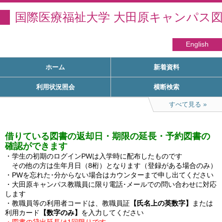
国際医療福祉大学 大田原キャンパス
English
ホーム
新着資料
利用状況照会
横断検索
すべて見る
借りている図書の返却日・期限の延長・予約図書の
確認ができます
・学生の初期のログインPWは入学時に配布したものです

　その他の方は生年月日（8桁）となります（登録がある場合のみ）

・PWを忘れた･分からない場合はカウンターまで申し出てください

・大田原キャンパス教職員に限り電話･メールでの問い合わせに対応
します

・教職員等の利用者コードは、教職員証
【氏名上の英数字】
または
利用カード
【数字のみ】