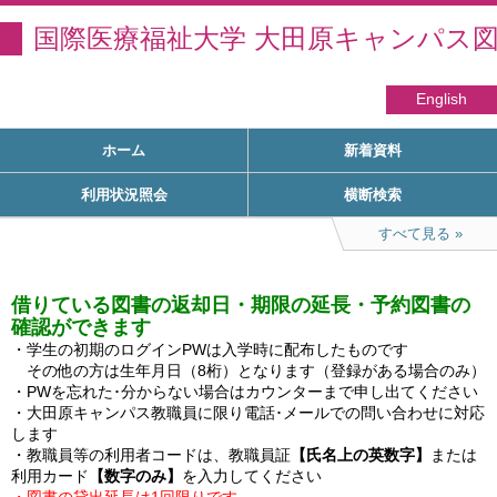
国際医療福祉大学 大田原キャンパス
English
ホーム
新着資料
利用状況照会
横断検索
すべて見る
借りている図書の返却日・期限の延長・予約図書の
確認ができます
・学生の初期のログインPWは入学時に配布したものです

　その他の方は生年月日（8桁）となります（登録がある場合のみ）

・PWを忘れた･分からない場合はカウンターまで申し出てください

・大田原キャンパス教職員に限り電話･メールでの問い合わせに対応
します

・教職員等の利用者コードは、教職員証
【氏名上の英数字】
または
利用カード
【数字のみ】