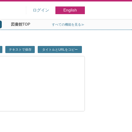
ログイン
English
図書館TOP
すべての機能を見る≫
テキストで保存
タイトルとURLをコピー