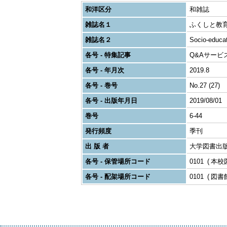
和洋区分
和雑誌
雑誌名１
ふくしと教
雑誌名２
Socio-educa
各号 - 特集記事
Q&Aサービ
各号 - 年月次
2019.8
各号 - 巻号
No.27 (27)
各号 - 出版年月日
2019/08/01
巻号
6-44
発行頻度
季刊
出 版 者
大学図書出版
各号 - 保管場所コード
0101
本校
各号 - 配架場所コード
0101
図書