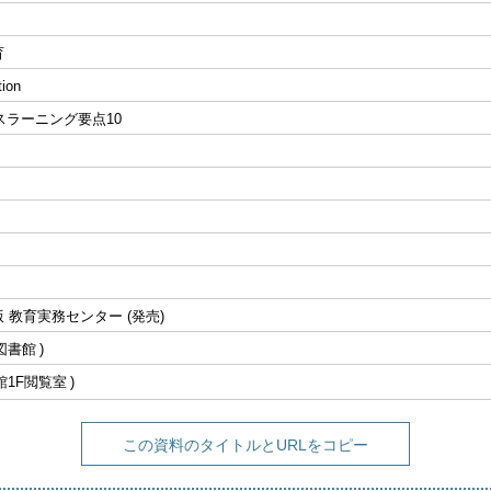
育
tion
スラーニング要点10
 教育実務センター (発売)
図書館
館1F閲覧室
この資料のタイトルとURLをコピー