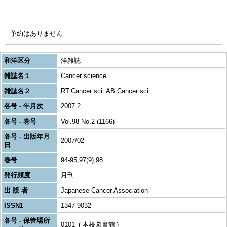
予約はありません
和洋区分
洋雑誌
雑誌名１
Cancer science
雑誌名２
RT:Cancer sci. AB:Cancer sci
各号 - 年月次
2007.2
各号 - 巻号
Vol.98 No.2 (1166)
各号 - 出版年月
2007/02
日
巻号
94-95,97(9),98
発行頻度
月刊
出 版 者
Japanese Cancer Association
ISSN1
1347-9032
各号 - 保管場所
0101
本校図書館