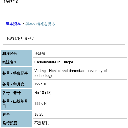
1997/10
製本済み
製本の情報を見る
予約はありません
和洋区分
洋雑誌
雑誌名１
Carbohydrate in Europe
Visting : Henkel and darmstadt university of
各号 - 特集記事
technology
各号 - 年月次
1997.10
各号 - 巻号
No.18 (18)
各号 - 出版年月
1997/10
日
巻号
15-28
発行頻度
不定期刊