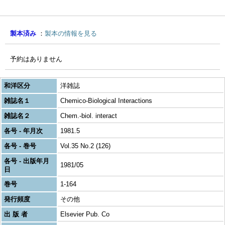
製本済み
製本の情報を見る
予約はありません
和洋区分
洋雑誌
雑誌名１
Chemico-Biological Interactions
雑誌名２
Chem.-biol. interact
各号 - 年月次
1981.5
各号 - 巻号
Vol.35 No.2 (126)
各号 - 出版年月
1981/05
日
巻号
1-164
発行頻度
その他
出 版 者
Elsevier Pub. Co