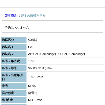
製本済み
製本の情報を見る
予約はありません
和洋区分
洋雑誌
雑誌名１
Cell
雑誌名２
AB:Cell (Cambridge). KT:Cell (Cambridge)
各号 - 年月次
1997
各号 - 巻号
Vol.88 No.3 (536)
各号 - 出版年月
1997/02/07
日
巻号
64-95
発行頻度
隔週刊
出 版 者
MIT Press