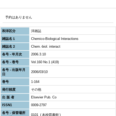
予約はありません
和洋区分
洋雑誌
雑誌名１
Chemico-Biological Interactions
雑誌名２
Chem.-biol. interact
各号 - 年月次
2006.3.10
各号 - 巻号
Vol.160 No.1 (419)
各号 - 出版年月
2006/03/10
日
巻号
1-164
発行頻度
その他
出 版 者
Elsevier Pub. Co
ISSN1
0009-2797
各号 - 保管場所
0101
本校図書館