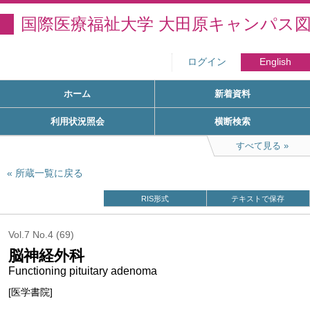
国際医療福祉大学 大田原キャンパス
ログイン
English
ホーム
新着資料
利用状況照会
横断検索
すべて見る
所蔵一覧に戻る
RIS形式
テキストで保存
Vol.7 No.4 (69)
脳神経外科
Functioning pituitary adenoma
[医学書院]