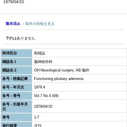
1979/04/10
製本済み
製本の情報を見る
予約はありません
和洋区分
和雑誌
雑誌名１
脳神経外科
雑誌名２
OH:Neurological surgery. AB:脳外
各号 - 特集記事
Functioning pituitary adenoma
各号 - 年月次
1979.4
各号 - 巻号
Vol.7 No.4 (69)
各号 - 出版年月
1979/04/10
日
巻号
1-7
発行頻度
月刊