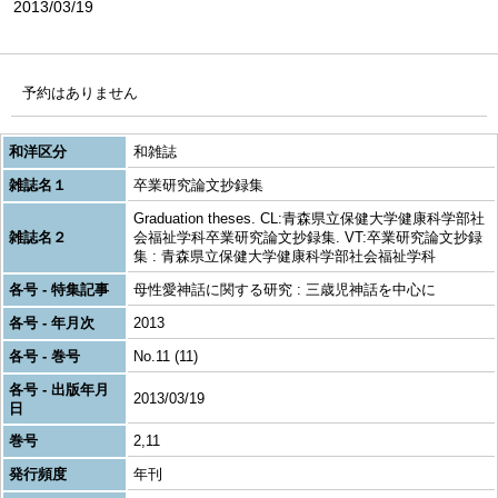
2013/03/19
予約はありません
和洋区分
和雑誌
雑誌名１
卒業研究論文抄録集
Graduation theses. CL:青森県立保健大学健康科学部社
雑誌名２
会福祉学科卒業研究論文抄録集. VT:卒業研究論文抄録
集 : 青森県立保健大学健康科学部社会福祉学科
各号 - 特集記事
母性愛神話に関する研究 : 三歳児神話を中心に
各号 - 年月次
2013
各号 - 巻号
No.11 (11)
各号 - 出版年月
2013/03/19
日
巻号
2,11
発行頻度
年刊