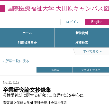
国際医療福祉大学 大田原キャンパス
ログイン
English
ホーム
新着資料
利用状況照会
横断検索
すべて見る
所蔵一覧に戻る
RIS形式
テキストで保存
No.11 (11)
卒業研究論文抄録集
母性愛神話に関する研究 : 三歳児神話を中心に
青森県立保健大学健康科学部社会福祉学科