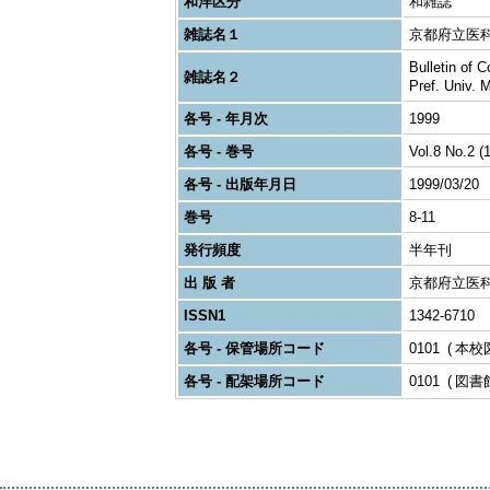
和洋区分
和雑誌
雑誌名１
京都府立医
Bulletin of
雑誌名２
Pref. U
各号 - 年月次
1999
各号 - 巻号
Vol.8 No.2 (
各号 - 出版年月日
1999/03/20
巻号
8-11
発行頻度
半年刊
出 版 者
京都府立医
ISSN1
1342-6710
各号 - 保管場所コード
0101
本校
各号 - 配架場所コード
0101
図書