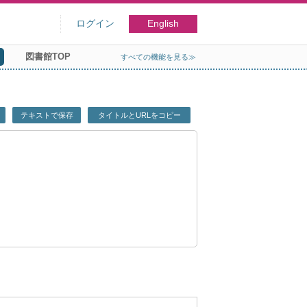
ログイン
English
図書館TOP
すべての機能を見る≫
テキストで保存
タイトルとURLをコピー