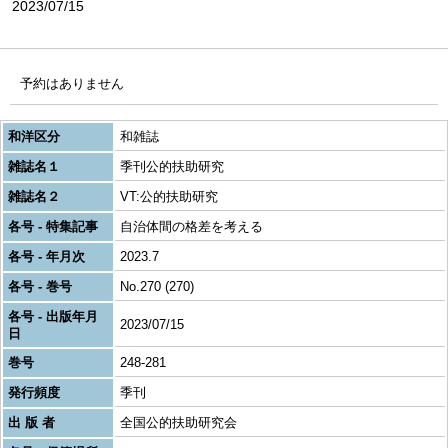
2023/07/15
予約はありません
和洋区分
和雑誌
雑誌名１
季刊公的扶助研究
雑誌名２
VT:公的扶助研究
各号 - 特集記事
自治体間の格差を考える
各号 - 年月次
2023.7
各号 - 巻号
No.270 (270)
各号 - 出版年月
2023/07/15
日
巻号
248-281
発行頻度
季刊
出 版 者
全国公的扶助研究会