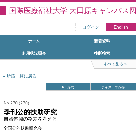
国際医療福祉大学 大田原キャンパス
ログイン
English
ホーム
新着資料
利用状況照会
横断検索
すべて見る
所蔵一覧に戻る
RIS形式
テキストで保存
No.270 (270)
季刊公的扶助研究
自治体間の格差を考える
全国公的扶助研究会