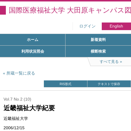
国際医療福祉大学 大田原キャンパス
ログイン
English
ホーム
新着資料
利用状況照会
横断検索
すべて見る
所蔵一覧に戻る
RIS形式
テキストで保存
Vol.7 No.2 (10)
近畿福祉大学紀要
近畿福祉大学
2006/12/15