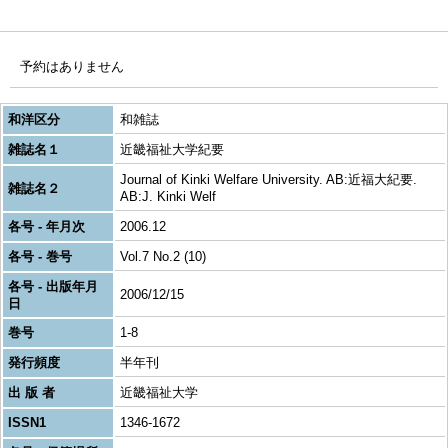
予約はありません
和洋区分
和雑誌
雑誌名１
近畿福祉大学紀要
Journal of Kinki Welfare University. AB:近福大紀要.
雑誌名２
AB:J. Kinki Welf
各号 - 年月次
2006.12
各号 - 巻号
Vol.7 No.2 (10)
各号 - 出版年月
2006/12/15
日
巻号
1-8
発行頻度
半年刊
出 版 者
近畿福祉大学
ISSN1
1346-1672