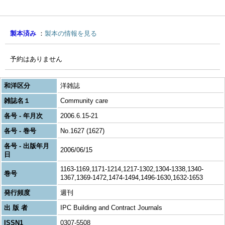
製本済み
製本の情報を見る
予約はありません
和洋区分
洋雑誌
雑誌名１
Community care
各号 - 年月次
2006.6.15-21
各号 - 巻号
No.1627 (1627)
各号 - 出版年月
2006/06/15
日
1163-1169,1171-1214,1217-1302,1304-1338,1340-
巻号
1367,1369-1472,1474-1494,1496-1630,1632-1653
発行頻度
週刊
出 版 者
IPC Building and Contract Journals
ISSN1
0307-5508