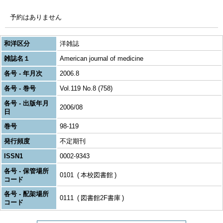
予約はありません
和洋区分
洋雑誌
雑誌名１
American journal of medicine
各号 - 年月次
2006.8
各号 - 巻号
Vol.119 No.8 (758)
各号 - 出版年月
2006/08
日
巻号
98-119
発行頻度
不定期刊
ISSN1
0002-9343
各号 - 保管場所
0101
本校図書館
コード
各号 - 配架場所
0111
図書館2F書庫
コード