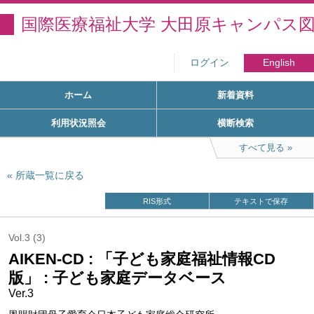
国際医療福祉大学 大田原キャンパス
ログイン
English
ホーム
新着資料
利用状況照会
横断検索
すべて見る
所蔵一覧に戻る
RIS形式
テキストで保存
Vol.3 (3)
AIKEN-CD : 「子ども家庭福祉情報CD
版」 : 子ども家庭データベース
Ver.3