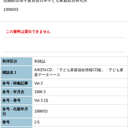
恩賜財団母子愛育会日本子ども家庭総合研究所
1998/03
この資料は貸出できません
和洋区分
和雑誌
AIKEN-CD : 「子ども家庭福祉情報CD版」 : 子ども家
雑誌名１
庭データベース
各号 - 特集記事
Ver.3
各号 - 年月次
1998.3
各号 - 巻号
Vol.3 (3)
各号 - 出版年月
1998/03
日
巻号
2-5