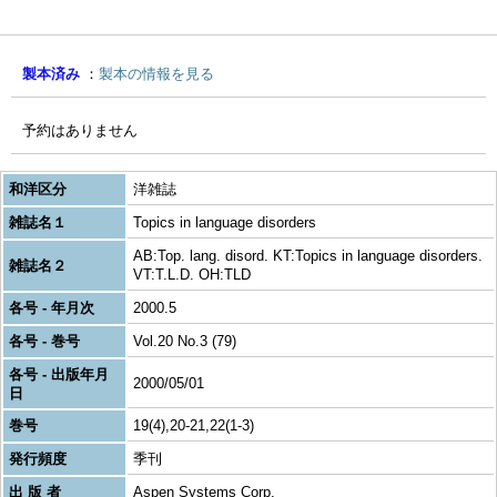
製本済み
製本の情報を見る
予約はありません
和洋区分
洋雑誌
雑誌名１
Topics in language disorders
AB:Top. lang. disord. KT:Topics in language disorders.
雑誌名２
VT:T.L.D. OH:TLD
各号 - 年月次
2000.5
各号 - 巻号
Vol.20 No.3 (79)
各号 - 出版年月
2000/05/01
日
巻号
19(4),20-21,22(1-3)
発行頻度
季刊
出 版 者
Aspen Systems Corp.