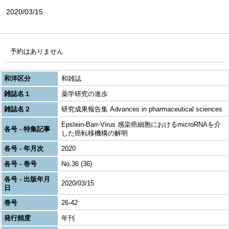
2020/03/15
予約はありません
和洋区分
和雑誌
雑誌名１
薬学研究の進歩
雑誌名２
研究成果報告集 Advances in pharmaceutical sciences
Epstein-Barr-Virus 感染癌細胞におけるmicroRNAを介
各号 - 特集記事
した癌転移機構の解明
各号 - 年月次
2020
各号 - 巻号
No.36 (36)
各号 - 出版年月
2020/03/15
日
巻号
26-42
発行頻度
年刊