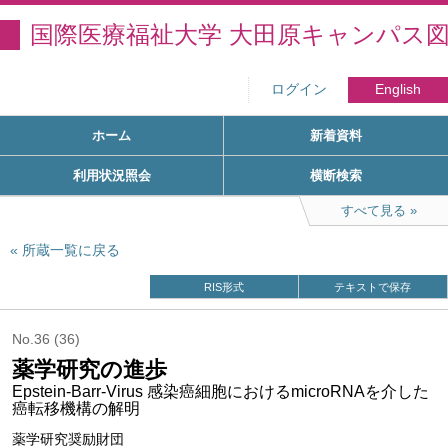
国際医療福祉大学 大田原キャンパス
ログイン
English
ホーム
新着資料
利用状況照会
横断検索
すべて見る
所蔵一覧に戻る
RIS形式
テキストで保存
No.36 (36)
薬学研究の進歩
Epstein-Barr-Virus 感染癌細胞におけるmicroRNAを介した
癌転移機構の解明
薬学研究奨励財団