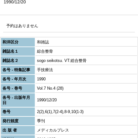
1990/12/20
予約はありません
和洋区分
和雑誌
雑誌名１
綜合整骨
雑誌名２
sogo seikotsu. VT:総合整骨
各号 - 特集記事
手技療法
各号 - 年月次
1990
各号 - 巻号
Vol.7 No.4 (28)
各号 - 出版年月
1990/12/20
日
巻号
2(2),6(1),7(2-4),8-9,10(1-3)
発行頻度
季刊
出 版 者
メディカルプレス