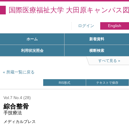
国際医療福祉大学 大田原キャンパス
ログイン
English
ホーム
新着資料
利用状況照会
横断検索
すべて見る
所蔵一覧に戻る
RIS形式
テキストで保存
Vol.7 No.4 (28)
綜合整骨
手技療法
メディカルプレス