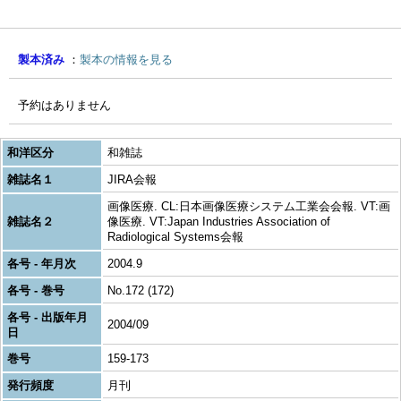
製本済み
製本の情報を見る
予約はありません
和洋区分
和雑誌
雑誌名１
JIRA会報
画像医療. CL:日本画像医療システム工業会会報. VT:画
雑誌名２
像医療. VT:Japan Industries Association of
Radiological Systems会報
各号 - 年月次
2004.9
各号 - 巻号
No.172 (172)
各号 - 出版年月
2004/09
日
巻号
159-173
発行頻度
月刊