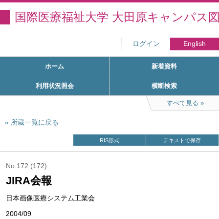
国際医療福祉大学 大田原キャンパス
ログイン
English
ホーム
新着資料
利用状況照会
横断検索
すべて見る
所蔵一覧に戻る
RIS形式
テキストで保存
No.172 (172)
JIRA会報
日本画像医療システム工業会
2004/09