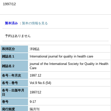
1997/12
製本済み
製本の情報を見る
予約はありません
和洋区分
洋雑誌
雑誌名１
International journal for quality in health care
journal of the International Society for Quality in Health
雑誌名２
Care
各号 - 年月次
1997.12
各号 - 巻号
Vol.9 No.6 (54)
各号 - 出版年月
1997/12
日
巻号
9-17
発行頻度
隔月刊