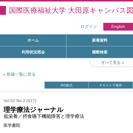
国際医療福祉大学 大田原キャンパス
ログイン
English
ホーム
新着資料
利用状況照会
横断検索
すべて見る
所蔵一覧に戻る
RIS形式
テキストで保存
Vol.52 No.2 (617)
理学療法ジャーナル
低栄養／摂食嚥下機能障害と理学療法
医学書院