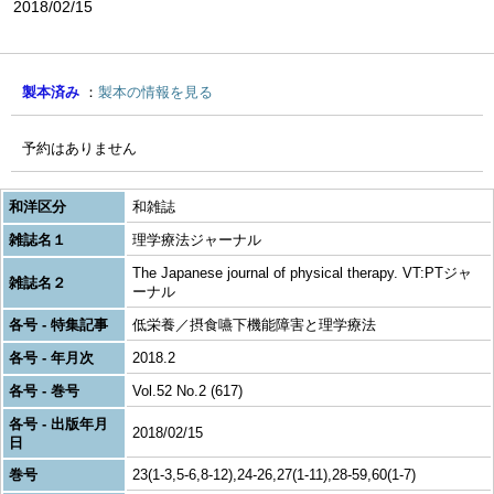
2018/02/15
製本済み
製本の情報を見る
予約はありません
和洋区分
和雑誌
雑誌名１
理学療法ジャーナル
The Japanese journal of physical therapy. VT:PTジャ
雑誌名２
ーナル
各号 - 特集記事
低栄養／摂食嚥下機能障害と理学療法
各号 - 年月次
2018.2
各号 - 巻号
Vol.52 No.2 (617)
各号 - 出版年月
2018/02/15
日
巻号
23(1-3,5-6,8-12),24-26,27(1-11),28-59,60(1-7)