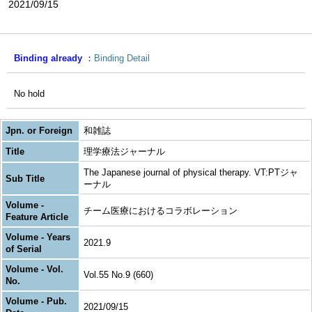
2021/09/15
Binding already
Binding Detail
No hold
Jpn. or Foreign
和雑誌
Title
理学療法ジャーナル
The Japanese journal of physical therapy. VT:PTジャ
Sub Title
ーナル
Volume -
チーム医療におけるコラボレーション
Feature Article
Volume - Years
2021.9
of Serial
Volume - Vol.
Vol.55 No.9 (660)
No.
Volume - Pub.
2021/09/15