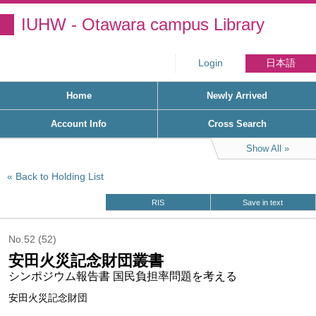
IUHW - Otawara campus Library
Login
日本語
Home
Newly Arrived
Account Info
Cross Search
Show All
Back to Holding List
RIS
Save in text
No.52 (52)
安田火災記念財団叢書
シンポジウム報告書 国民負担率問題を考える
安田火災記念財団