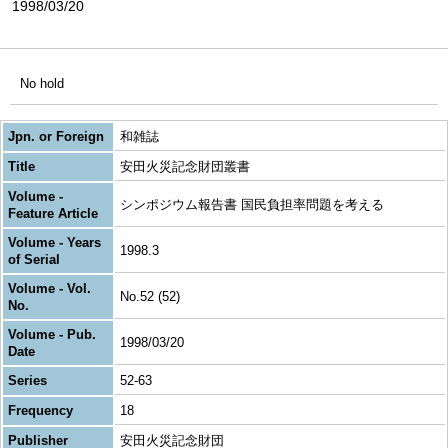
1998/03/20
No hold
Jpn. or Foreign
和雑誌
Title
安田火災記念財団叢書
Volume -
シンポジウム報告書 国民負担率問題を考える
Feature Article
Volume - Years
1998.3
of Serial
Volume - Vol.
No.52 (52)
No.
Volume - Pub.
1998/03/20
Date
Series
52-63
Frequency
18
Publisher
安田火災記念財団