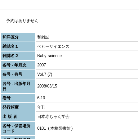
予約はありません
和洋区分
和雑誌
雑誌名１
ベビーサイエンス
雑誌名２
Baby science
各号 - 年月次
2007
各号 - 巻号
Vol.7 (7)
各号 - 出版年月
2008/03/15
日
巻号
6-10
発行頻度
年刊
出 版 者
日本赤ちゃん学会
各号 - 保管場所
0101
本校図書館
コード