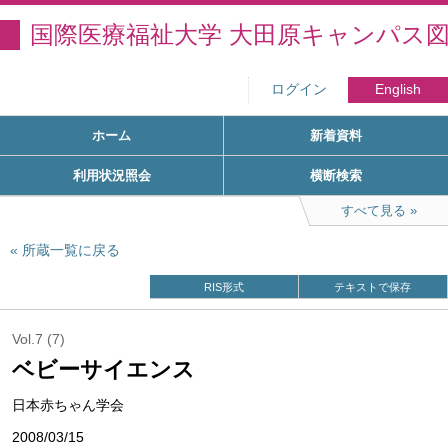
国際医療福祉大学 大田原キャンパス
ログイン
English
ホーム
新着資料
利用状況照会
横断検索
すべて見る
所蔵一覧に戻る
RIS形式
テキストで保存
Vol.7 (7)
ベビーサイエンス
日本赤ちゃん学会
2008/03/15